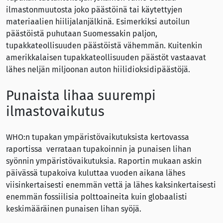
ilmastonmuutosta joko päästöinä tai käytettyjen
materiaalien hiilijalanjälkinä. Esimerkiksi autoilun
päästöistä puhutaan Suomessakin paljon,
tupakkateollisuuden päästöistä vähemmän. Kuitenkin
amerikkalaisen tupakkateollisuuden päästöt vastaavat
lähes neljän miljoonan auton hiilidioksidipäästöjä.
Punaista lihaa suurempi
ilmastovaikutus
WHO:n tupakan ympäristövaikutuksista kertovassa
raportissa verrataan tupakoinnin ja punaisen lihan
syönnin ympäristövaikutuksia. Raportin mukaan askin
päivässä tupakoiva kuluttaa vuoden aikana lähes
viisinkertaisesti enemmän vettä ja lähes kaksinkertaisesti
enemmän fossiilisia polttoaineita kuin globaalisti
keskimääräinen punaisen lihan syöjä.