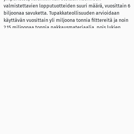
valmistettavien lopputuotteiden suuri määrä, vuosittain 6
biljoonaa savuketta. Tupakkateollisuuden arvioidaan
käyttävän vuosittain yli miljoona tonnia filttereitä ja noin
2,15 miljoonaa tonnia pakkausmateriaalia, pois lukien
lähetykseen käytettävät pahvilaatikot. Näiden ei-
tupakkaa sisältävien tuotteiden valmistaminen synnyttää
noin 10 prosenttia savukevalmistuksen hiilijalanjäljestä.
Video: Tupakka – uhka ympäristölle.
Videossa esitetyt luvut perustuvat julkaisuvuoden 2017
tietoihin.