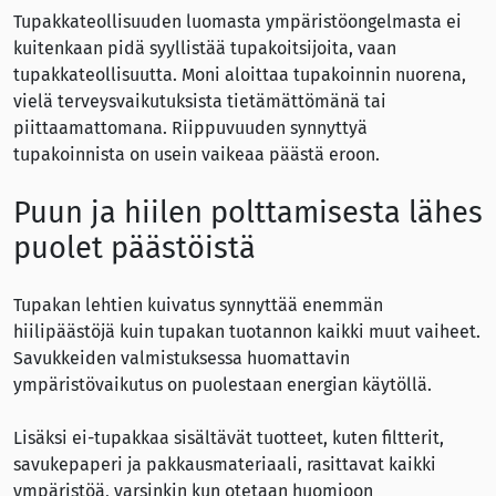
Tupakkateollisuuden luomasta ympäristöongelmasta ei
kuitenkaan pidä syyllistää tupakoitsijoita, vaan
tupakkateollisuutta. Moni aloittaa tupakoinnin nuorena,
vielä terveysvaikutuksista tietämättömänä tai
piittaamattomana. Riippuvuuden synnyttyä
tupakoinnista on usein vaikeaa päästä eroon.
Puun ja hiilen polttamisesta lähes
puolet päästöistä
Tupakan lehtien kuivatus synnyttää enemmän
hiilipäästöjä kuin tupakan tuotannon kaikki muut vaiheet.
Savukkeiden valmistuksessa huomattavin
ympäristövaikutus on puolestaan energian käytöllä.
Lisäksi ei-tupakkaa sisältävät tuotteet, kuten filtterit,
savukepaperi ja pakkausmateriaali, rasittavat kaikki
ympäristöä, varsinkin kun otetaan huomioon