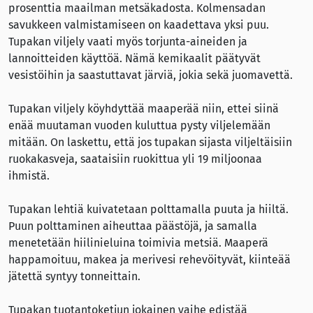
prosenttia maailman metsäkadosta. Kolmensadan
savukkeen valmistamiseen on kaadettava yksi puu.
Tupakan viljely vaati myös torjunta-aineiden ja
lannoitteiden käyttöä. Nämä kemikaalit päätyvät
vesistöihin ja saastuttavat järviä, jokia sekä juomavettä.
Tupakan viljely köyhdyttää maaperää niin, ettei siinä
enää muutaman vuoden kuluttua pysty viljelemään
mitään. On laskettu, että jos tupakan sijasta viljeltäisiin
ruokakasveja, saataisiin ruokittua yli 19 miljoonaa
ihmistä.
Tupakan lehtiä kuivatetaan polttamalla puuta ja hiiltä.
Puun polttaminen aiheuttaa päästöjä, ja samalla
menetetään hiilinieluina toimivia metsiä. Maaperä
happamoituu, makea ja merivesi rehevöityvät, kiinteää
jätettä syntyy tonneittain.
Tupakan tuotantoketjun jokainen vaihe edistää