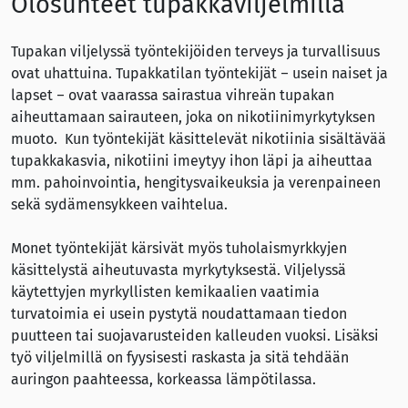
Olosuhteet tupakkaviljelmillä
Tupakan viljelyssä työntekijöiden terveys ja turvallisuus
ovat uhattuina. Tupakkatilan työntekijät – usein naiset ja
lapset – ovat vaarassa sairastua vihreän tupakan
aiheuttamaan sairauteen, joka on nikotiinimyrkytyksen
muoto. Kun työntekijät käsittelevät nikotiinia sisältävää
tupakkakasvia, nikotiini imeytyy ihon läpi ja aiheuttaa
mm. pahoinvointia, hengitysvaikeuksia ja verenpaineen
sekä sydämensykkeen vaihtelua.
Monet työntekijät kärsivät myös tuholaismyrkkyjen
käsittelystä aiheutuvasta myrkytyksestä. Viljelyssä
käytettyjen myrkyllisten kemikaalien vaatimia
turvatoimia ei usein pystytä noudattamaan tiedon
puutteen tai suojavarusteiden kalleuden vuoksi. Lisäksi
työ viljelmillä on fyysisesti raskasta ja sitä tehdään
auringon paahteessa, korkeassa lämpötilassa.