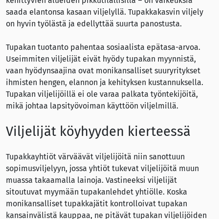
kehittyvien alueiden pikkutilallisilla – on vaikeuksia
saada elantonsa kasaan viljelyllä. Tupakkakasvin viljely
on hyvin työlästä ja edellyttää suurta panostusta.
Tupakan tuotanto pahentaa sosiaalista epätasa-arvoa.
Useimmiten viljelijät eivät hyödy tupakan myynnistä,
vaan hyödynsaajina ovat monikansalliset suuryritykset
ihmisten hengen, elannon ja kehityksen kustannuksella.
Tupakan viljelijöillä ei ole varaa palkata työntekijöitä,
mikä johtaa
lapsityövoiman käyttöön viljelmillä.
Viljelijät köyhyyden kierteessä
Tupakkayhtiöt värväävät viljelijöitä niin sanottuun
sopimusviljelyyn, jossa yhtiöt tukevat viljelijöitä muun
muassa takaamalla lainoja. Vastineeksi viljelijät
sitoutuvat myymään tupakanlehdet yhtiölle. Koska
monikansalliset tupakkajätit kontrolloivat tupakan
kansain­välistä kauppaa, ne pitävät tupakan viljelijöiden