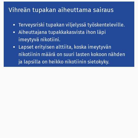
Vihreän tupakan aiheuttama sairaus
Terveysriski tupakan viljelyssä työskenteleville.
Aiheuttajana tupakkakasvista ihon läpi
imeytyvä nikotiini.
Lapset erityisen alttiita, koska imeytyvän
nikotiinin määrä on suuri lasten kokoon nähden
ja lapsilla on heikko nikotiinin sietokyky.
Oireita mm. pahoinvointi, hengitysvaikeudet,
verenpaineen ja sydämen sykkeen vaihtelut.
Katso myös:
Suomen ASH:
Tietoa lapsityövoiman käytöstä
tupakkaviljelmillä
Suomen ASH:
Tupakka pahentaa nälänhätää