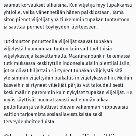
saamat korvaukset alhaisina. Kun viljelijä myy tupakkansa
yhtiölle, velka vähennetään hänen palkkiostaan. Tämä
sitoo pienet viljelijät yhä tiukemmin tupakan tuotantoon
ja saattaa perheet köyhyyden kierteeseen.
Tutkimusten perusteella viljelijät saavat tupakan
viljelystä huonomman tuoton kuin vaihtoehtoisia
viljelykasveja kasvattamalla. Maailmanpankin tekemässä
tutkimuksessa keskityttiin indonesialaisiin pientilallisiin,
jotka olivat hiljattain siirtyneet tupakan viljelystä sitä
yleisimmin viljeltyihin paikallisiin viljelykasveihin. Muihin
kasveihin siirtyneet viljelijät pärjäsivät taloudellisesti
keskimäärin paremmin kuin nykyiset tupakan viljelijät. He
myös käyttivät huomattavasti vähemmän aikaa
pelloillaan ja vaikuttivat olevan vähemmän riippuvaisia
valtion tarjoamista sosiaaliavustuksista sekä
terveydenhoitoeduista.