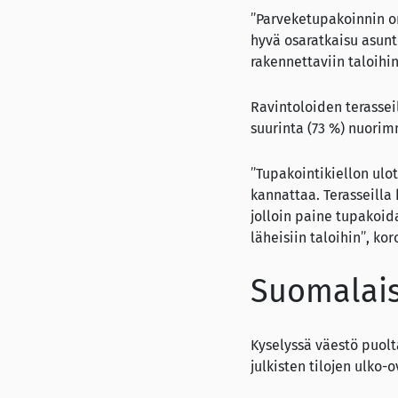
”Parveketupakoinnin ong
hyvä osaratkaisu asunto
rakennettaviin taloihi
Ravintoloiden terassei
suurinta (73 %) nuorim
”Tupakointikiellon ulo
kannattaa. Terasseilla
jolloin paine tupakoid
läheisiin taloihin”, ko
Suomalais
Kyselyssä väestö puolt
julkisten tilojen ulko-