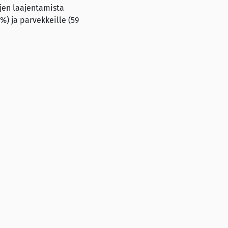
jen laajentamista
 %) ja parvekkeille (59
in prosentin verran ja
e lainkaan, vaan niitä
nnista huolimatta
 nuoriin miehiin, minkä
den markkinoinnissa
a Mervi Hara.
seen vastasi kaikkiaan
a. Tutkimustulosten