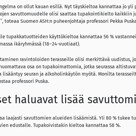
elma on ollut kauan esillä. Nyt täyskieltoa kannattaa jo yli p
jen savuttomuudelle olisi saattaa tupakointikielto kaikkiin ju
n”, toteaa Suomen ASH:n puheenjohtaja professori Pekka Puska
lle tupakkatuotteiden käyttökieltoa kannattaa 56 % vastannei
massa ikäryhmässä (18–24-vuotiaat).
ttaminen ravintoloiden terasseille olisi merkittävä uudistus, 
 huomattava osa on tupakoimattomia, jotka seurassa altistuva
a lisääntyy seuran ja alkoholinkäytön myötä. Monilta terassei
rostaa professori Puska.
et haluavat lisää savuttomi
aa laajasti savuttomien alueiden lisäämistä. Yli 80 % tukee t
ovien edustalle. Tupakoivistakin kieltoa kannattaa 58 %.