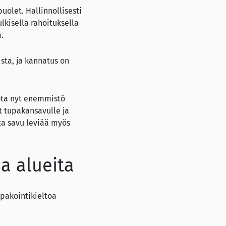
uolet. Hallinnollisesti
lkisella rahoituksella
.
sta, ja kannatus on
jota nyt enemmistö
t tupakansavulle ja
lta savu leviää myös
a alueita
upakointikieltoa