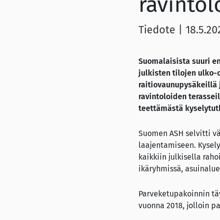
ravinto
Tiedote
|
18.5.20
Suomalaisista suuri e
julkisten tilojen ulko
raitiovaunupysäkeillä j
ravintoloiden terassei
teettämästä kyselytu
Suomen ASH selvitti v
laajentamiseen. Kysely
kaikkiin julkisella rah
ikäryhmissä, asuinalue
Parveketupakoinnin tä
vuonna 2018, jolloin p