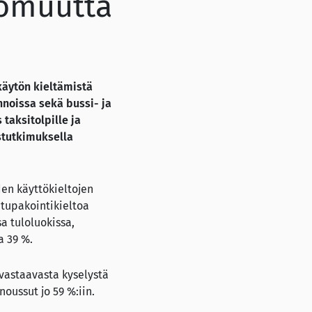
tomuutta
äytön kieltämistä
unnoissa sekä bussi- ja
 taksitolpille ja
ustutkimuksella
en käyttökieltojen
 tupakointikieltoa
sa tuloluokissa,
a 39 %.
vastaavasta kyselystä
oussut jo 59 %:iin.