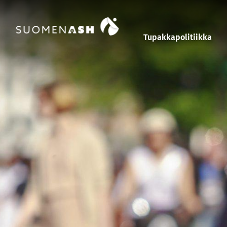
Siirry sisältöön
Tupakkapolitiikka