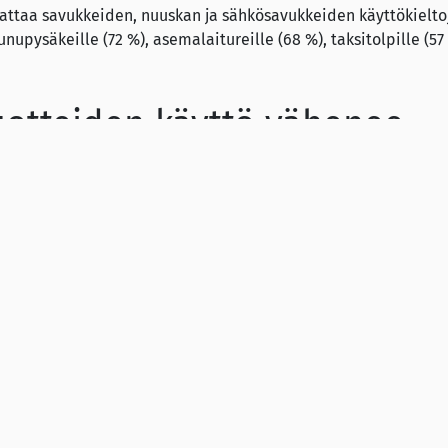
ttaa savukkeiden, nuuskan ja sähkösavukkeiden käyttökielto
unupysäkeille (72 %), asemalaitureille (68 %), taksitolpille (57
tuotteiden käyttö vähenee
sta 10 % tupakoi päivittäin. Sähkösavukkeita käyttää päivittä
a. Nikotiinipussien päivittäistä käyttöä ei tässä kyselyssä ol
, nuuskan ja sähkösavukkeiden käytön ohella.
i nikotiinipussien käyttö ole erittäin voimakkaasta markkinoi
en markkinointi on kuitenkin kohdistettu nuoriin ja erityisesti
 tulee pikimmiten estää niiden käytön leviäminen. Nythän nii
dollisia porsaanreikiä”, toteaa Suomen ASH:n toiminnanjohtaj
uttama kysely tehtiin Internet-paneelissa 26.4.–2.5. Tutkimuk
eisto edustaa maamme 18–79-vuotiasta väestöä, pl. Ahvenanma