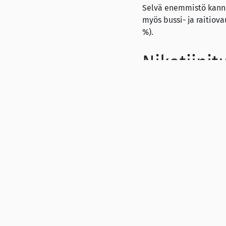
Selvä enemmistö kanna
myös bussi- ja raitiova
%).
Nikotiini
Tutkimukseen vastannei
nuuskaa kaksi prosentti
käytetään tupakoinnin
”On ilahduttavaa, ette
saanut jalansijaa. Niid
takia lainsäädännöllä
käytetään kaikkia mah
Taloustutkimuksen tote
2014 henkilöä, ja ain