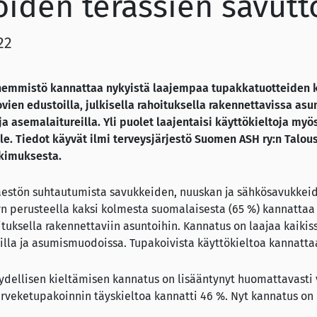
loiden terassien savut
22
nemmistö kannattaa nykyistä laajempaa tupakkatuotteiden k
-ovien edustoilla, julkisella rahoituksella rakennettavissa as
a asemalaitureilla. Yli puolet laajentaisi käyttökieltoja myös
lle. Tiedot käyvät ilmi terveysjärjestö Suomen ASH ry:n Talo
tkimuksesta.
äestön suhtautumista savukkeiden, nuuskan ja sähkösavukkeid
n perusteella kaksi kolmesta suomalaisesta (65 %) kannattaa
oituksella rakennettaviin asuntoihin. Kannatus on laajaa kaikis
illa ja asumismuodoissa. Tupakoivista käyttökieltoa kannatta
ydellisen kieltämisen kannatus on lisääntynyt huomattavasti 
arveketupakoinnin täyskieltoa kannatti 46 %. Nyt kannatus on n