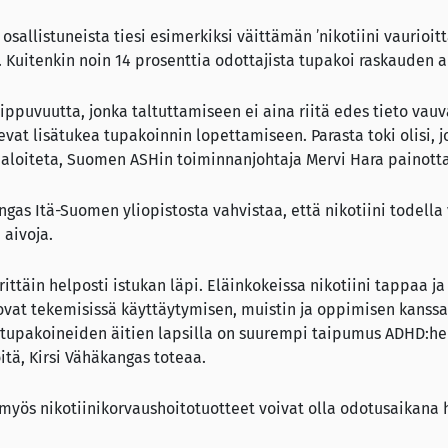
osallistuneista tiesi esimerkiksi väittämän ’nikotiini vaurio
i. Kuitenkin noin 14 prosenttia odottajista tupakoi raskauden a
iippuvuutta, jonka taltuttamiseen ei aina riitä edes tieto vauv
vat lisätukea tupakoinnin lopettamiseen. Parasta toki olisi, j
 aloiteta, Suomen ASHin toiminnanjohtaja Mervi Hara painott
ngas Itä-Suomen yliopistosta vahvistaa, että nikotiini todella 
aivoja.
rittäin helposti istukan läpi. Eläinkokeissa nikotiini tappaa ja
 ovat tekemisissä käyttäytymisen, muistin ja oppimisen kanssa.
tupakoineiden äitien lapsilla on suurempi taipumus ADHD:hen
tä, Kirsi Vähäkangas toteaa.
yös nikotiinikorvaushoitotuotteet voivat olla odotusaikana ha