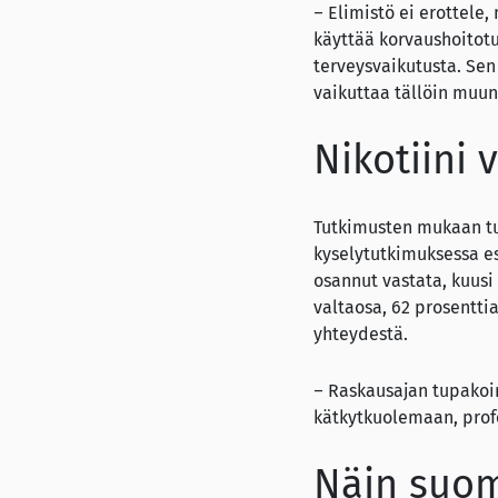
– Elimistö ei erottele,
käyttää korvaushoitotu
terveysvaikutusta. Sen
vaikuttaa tällöin muun
Nikotiini
Tutkimusten mukaan t
kyselytutkimuksessa es
osannut vastata, kuusi 
valtaosa, 62 prosenttia
yhteydestä.
– Raskausajan tupakoin
kätkytkuolemaan, profe
Näin suom