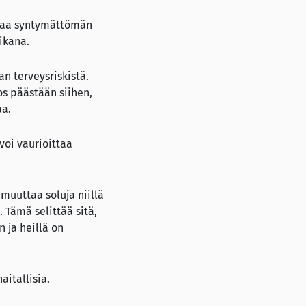
ittaa syntymättömän
ikana.
an terveysriskistä.
os päästään siihen,
aa.
voi vaurioittaa
 muuttaa soluja niillä
 Tämä selittää sitä,
 ja heillä on
itallisia.