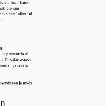
iseva. Jos aikuinen
ti ole juuri
äköisesti nikotiini
oo.
SH:n
n 32 prosenttia ei
tä. Tässäkin asiassa
uoleman välisestä
ynnytykseen ja myös
in