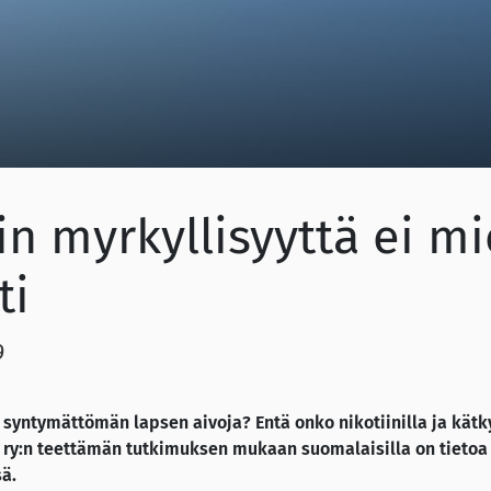
in myrkyllisyyttä ei mi
ti
9
i syntymättömän lapsen aivoja? Entä onko nikotiinilla ja kät
ry:n teettämän tutkimuksen mukaan suomalaisilla on tietoa n
ä.