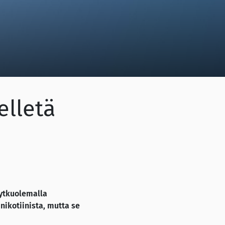
elletä
kytkuolemalla
ikotiinista, mutta se