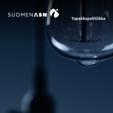
Siirry sisältöön
Tupakkapolitiikka