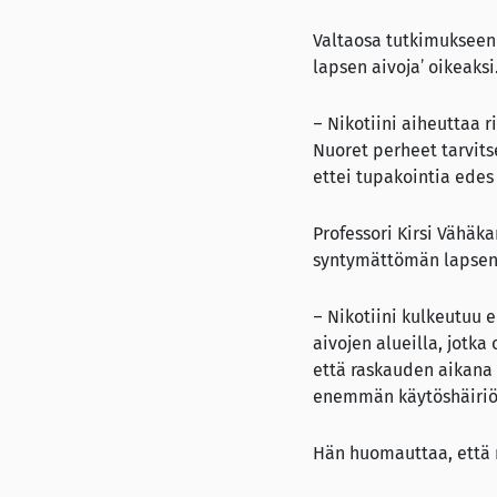
Valtaosa tutkimukseen 
lapsen aivoja’ oikeaks
– Nikotiini aiheuttaa r
Nuoret perheet tarvitse
ettei tupakointia edes
Professori Kirsi Vähäka
syntymättömän lapsen 
– Nikotiini kulkeutuu e
aivojen alueilla, jotka
että raskauden aikana 
enemmän käytöshäiriöi
Hän huomauttaa, että m