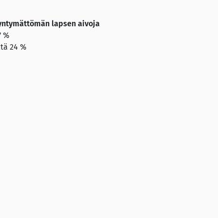
 syntymättömän lapsen aivoja
7 %
tä 24 %
3 %
tkuoleman vaaraa
2 %
tä 20 %
4 %
ntar TNS Oy Gallup Forum -internetpaneelissa 9. ̶ 15.11.2018. 
 edustaa maamme 18 ̶ 79-vuotiasta väestöä. Virhemarginaali on