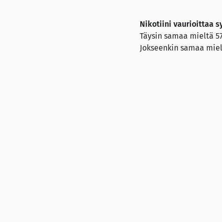
Nikotiini vaurioittaa
Täysin samaa mieltä 5
Jokseenkin samaa miel
Ei osaa sanoa 15 %
Jokseenkin eri mieltä 
Täysin eri mieltä 1 %
Nikotiini lisää kätky
Täysin samaa mieltä 4
Jokseenkin samaa miel
Ei osaa sanoa 32 %
Jokseenkin eri mieltä 
Täysin eri mieltä 2 %
Tutkimuksen toteutti Ka
3020 henkilöä, ja otos
suuntaansa.