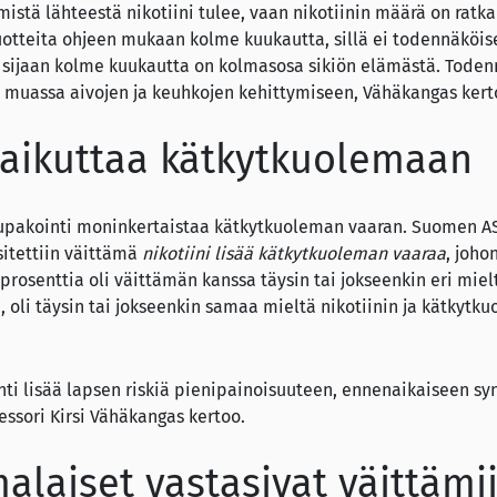
 mistä lähteestä nikotiini tulee, vaan nikotiinin määrä on ratka
otteita ohjeen mukaan kolme kuukautta, sillä ei todennäköises
 sijaan kolme kuukautta on kolmasosa sikiön elämästä. Todenn
 muassa aivojen ja keuhkojen kehittymiseen, Vähäkangas kert
 vaikuttaa kätkytkuolemaan
upakointi moninkertaistaa kätkytkuoleman vaaran. Suomen A
itettiin väittämä
nikotiini lisää kätkytkuoleman vaaraa
, joho
prosenttia oli väittämän kanssa täysin tai jokseenkin eri miel
, oli täysin tai jokseenkin samaa mieltä nikotiinin ja kätkytk
ti lisää lapsen riskiä pienipainoisuuteen, ennenaikaiseen s
ssori Kirsi Vähäkangas kertoo.
alaiset vastasivat väittämi