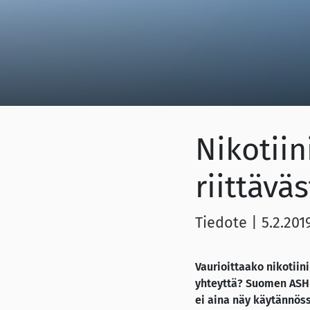
Nikotiin
riittäväs
Tiedote
|
5.2.201
Vaurioittaako nikotiin
yhteyttä? Suomen ASH 
ei aina näy käytännöss