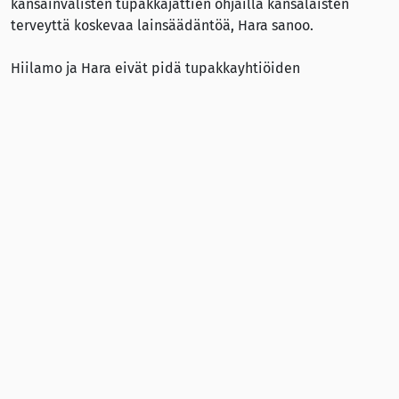
kansainvälisten tupakkajättien ohjailla kansalaisten
terveyttä koskevaa lainsäädäntöä, Hara sanoo.
Hiilamo ja Hara eivät pidä tupakkayhtiöiden
savuttomuusjulistuksia uskottavina.
– Yhtiöt puhuvat länsimaissa savuttoman maailman
puolesta, mutta markkinoivat samaan aikaan
kehitysmaissa savukkeita uusille kohderyhmille,
erityisesti lapsille ja naisille.
– Tupakkateollisuus on vastuussa noin seitsemän
miljoonan ihmisen kuolemasta joka vuosi. Teollisuus ei
välitä näistä kuolemista, koska tilalle löytyy aina uusia
kuluttajia, Hiilamo ja Hara toteavat.
Lisää sivuillamme: