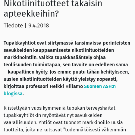
Nikotiinituotteet takaisin
apteekkeihin?
Tiedote
|
9.4.2018
Tupakkayhtiöt ovat siirtymässä länsimaissa perinteisten
savukkeiden kauppaamisesta nikotiinituotteiden
markkinointiin. Vaikka tupakkasääntely ohjaa
teollisuuden toimintapaa, sen tavoite on edelleen sama
– kaupallinen hyöty. Jos emme puutu tähän kehitykseen,
uusien nikotiinituotteiden käyttö yleistyy nopeasti,
kirjoittaa professori Heikki Hiilamo
Suomen ASH:n
blogissa
.
Kiistettyään vuosikymmeniä tupakan terveyshaitat
tupakkayhtiötkin myöntävät nyt savukkeiden
vaarallisuuden. Yhtiöt ovat tuoneet markkinoille uusia
tuotteita, joita ne kutsuvat ”todennäköisesti vähemmän