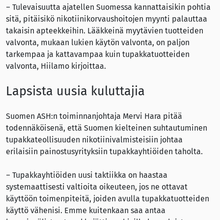
– Tulevaisuutta ajatellen Suomessa kannattaisikin pohtia
sitä, pitäisikö nikotiinikorvaushoitojen myynti palauttaa
takaisin apteekkeihin. Lääkkeinä myytävien tuotteiden
valvonta, mukaan lukien käytön valvonta, on paljon
tarkempaa ja kattavampaa kuin tupakkatuotteiden
valvonta, Hiilamo kirjoittaa.
Lapsista uusia kuluttajia
Suomen ASH:n toiminnanjohtaja Mervi Hara pitää
todennäköisenä, että Suomen kielteinen suhtautuminen
tupakkateollisuuden nikotiinivalmisteisiin johtaa
erilaisiin painostusyrityksiin tupakkayhtiöiden taholta.
– Tupakkayhtiöiden uusi taktiikka on haastaa
systemaattisesti valtioita oikeuteen, jos ne ottavat
käyttöön toimenpiteitä, joiden avulla tupakkatuotteiden
käyttö vähenisi. Emme kuitenkaan saa antaa