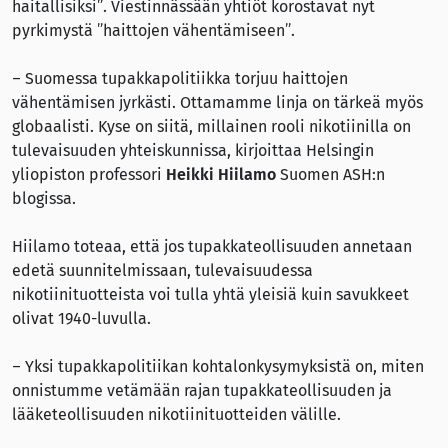
haitallisiksi”. Viestinnässään yhtiöt korostavat nyt
pyrkimystä ”haittojen vähentämiseen”.
– Suomessa tupakkapolitiikka torjuu haittojen
vähentämisen jyrkästi. Ottamamme linja on tärkeä myös
globaalisti. Kyse on siitä, millainen rooli nikotiinilla on
tulevaisuuden yhteiskunnissa, kirjoittaa Helsingin
yliopiston professori
Heikki Hiilamo
Suomen ASH:n
blogissa.
Hiilamo toteaa, että jos tupakkateollisuuden annetaan
edetä suunnitelmissaan, tulevaisuudessa
nikotiinituotteista voi tulla yhtä yleisiä kuin savukkeet
olivat 1940-luvulla.
– Yksi tupakkapolitiikan kohtalonkysymyksistä on, miten
onnistumme vetämään rajan tupakkateollisuuden ja
lääketeollisuuden nikotiinituotteiden välille.