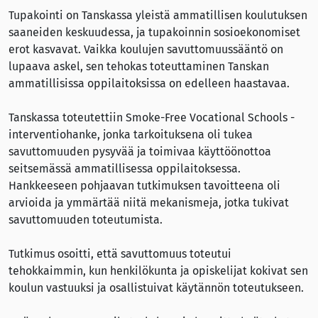
Tupakointi on Tanskassa yleistä ammatillisen koulutuksen
saaneiden keskuudessa, ja tupakoinnin sosioekonomiset
erot kasvavat. Vaikka koulujen savuttomuussääntö on
lupaava askel, sen tehokas toteuttaminen Tanskan
ammatillisissa oppilaitoksissa on edelleen haastavaa.
Tanskassa toteutettiin Smoke-Free Vocational Schools -
interventiohanke, jonka tarkoituksena oli tukea
savuttomuuden pysyvää ja toimivaa käyttöönottoa
seitsemässä ammatillisessa oppilaitoksessa.
Hankkeeseen pohjaavan tutkimuksen tavoitteena oli
arvioida ja ymmärtää niitä mekanismeja, jotka tukivat
savuttomuuden toteutumista.
Tutkimus osoitti, että savuttomuus toteutui
tehokkaimmin, kun henkilökunta ja opiskelijat kokivat sen
koulun vastuuksi ja osallistuivat käytännön toteutukseen.