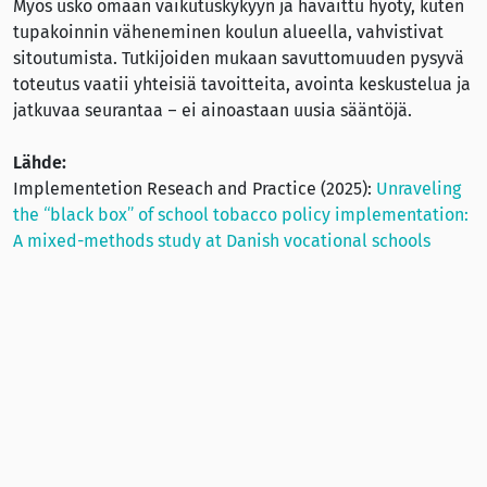
Myös usko omaan vaikutuskykyyn ja havaittu hyöty, kuten
tupakoinnin väheneminen koulun alueella, vahvistivat
sitoutumista. Tutkijoiden mukaan savuttomuuden pysyvä
toteutus vaatii yhteisiä tavoitteita, avointa keskustelua ja
jatkuvaa seurantaa – ei ainoastaan uusia sääntöjä.
Lähde:
Implementetion Reseach and Practice (2025):
Unraveling
the “black box” of school tobacco policy implementation:
A mixed-methods study at Danish vocational schools
informed by Normalization Process Theory
(pdf)
Lisää sivuillamme:
Opetushallituksen asiantuntijat: tupakkalaissa
huomioitava kattavasti vapet ja nikotiinipussit