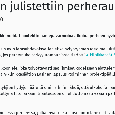
 julistettiin perhera
20
kki meidät huolehtimaan epävarmoina aikoina perheen hyvin
Helsingin lähisuhdeväkivallan ehkäisytyöryhmän ideoima julis
a, jos perherauha särkyy. Kampanjasta tiedotti
A-klinikkasääti
olkoon ele, joka toivottavasti saa ihmiset kodeissaan ajattel
 A-klinikkasäätiön Lasinen lapsuus -toiminnan projektipäälli
 tyhjien hyllyjen äärellä omin silmin nähdä, että alkoholia ha
ttynä tulenarkaan tilanteeseen on ehdottomasti vaaran paikk
 monessa perheessä, jotka eivät ole aikaisemmin lähisuhdeväk