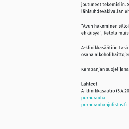
joutuneet tekemisiin. S
lähisuhdeväkivallan e
”Avun hakeminen silloi
ehkäisyä”, Ketola muis
A-klinikkasäätiön Lasi
osana alkoholihaittoje
Kampanjan suojelijana 
Lähteet
A-klinikkasäätiö (3.4.2
perherauha
perherauhanjulistus.fi