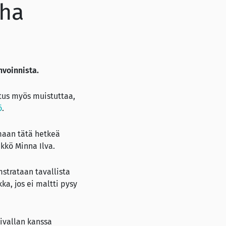
uha
voinnista.
tus myös muistuttaa,
ö
.
emaan tätä hetkeä
kkö Minna Ilva.
mstrataan tavallista
a, jos ei maltti pysy
ivallan kanssa