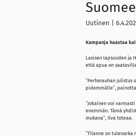
Suomeen
Uutinen
|
6.4.20
Kampanja haastaa kai
Lasisen lapsuuden ja 
että apua on saatavill
”Perherauhan julistus 
pidemmälle”, painottaa
”Jokainen voi varmasti
enemmän. Tämä yhdiste
mukana”, Ilva toteaa.
”Tilanne on tulenarka