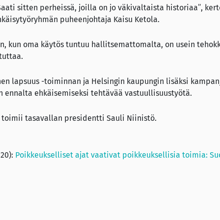
aati sitten perheissä, joilla on jo väkivaltaista historiaa”, ker
hkäisytyöryhmän puheenjohtaja Kaisu Ketola.
n, kun oma käytös tuntuu hallitsemattomalta, on usein tehok
tuttaa.
nen lapsuus -toiminnan ja Helsingin kaupungin lisäksi kampa
n ennalta ehkäisemiseksi tehtävää vastuullisuustyötä.
toimii tasavallan presidentti Sauli Niinistö.
020):
Poikkeukselliset ajat vaativat poikkeuksellisia toimia: S