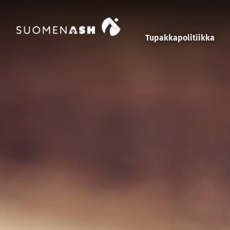
Siirry sisältöön
Tupakkapolitiikka