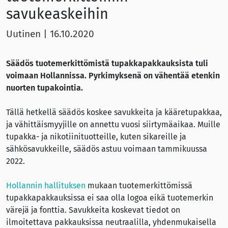
savukeaskeihin
Uutinen
|
16.10.2020
Säädös tuotemerkittömistä tupakkapakkauksista tuli
voimaan Hollannissa. Pyrkimyksenä on vähentää etenkin
nuorten tupakointia.
Tällä hetkellä säädös koskee savukkeita ja kääretupakkaa,
ja vähittäismyyjille on annettu vuosi siirtymäaikaa. Muille
tupakka- ja nikotiinituotteille, kuten sikareille ja
sähkösavukkeille, säädös astuu voimaan tammikuussa
2022.
Hollannin hallituksen
mukaan tuotemerkittömissä
tupakkapakkauksissa ei saa olla logoa eikä tuotemerkin
värejä ja fonttia. Savukkeita koskevat tiedot on
ilmoitettava pakkauksissa neutraalilla, yhdenmukaisella