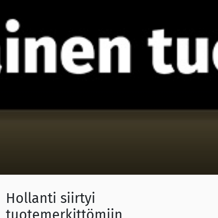
Hollanti siirtyi
tuotemerkittömiin