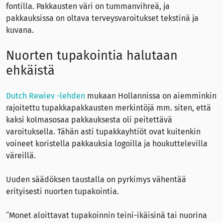
fontilla. Pakkausten väri on tummanvihreä, ja
pakkauksissa on oltava terveysvaroitukset tekstinä ja
kuvana.
Nuorten tupakointia halutaan
ehkäistä
Dutch Rewiev -lehden
mukaan Hollannissa on aiemminkin
rajoitettu tupakkapakkausten merkintöjä mm. siten, että
kaksi kolmasosaa pakkauksesta oli peitettävä
varoituksella. Tähän asti tupakkayhtiöt ovat kuitenkin
voineet koristella pakkauksia logoilla ja houkuttelevilla
väreillä.
Uuden säädöksen taustalla on pyrkimys vähentää
erityisesti nuorten tupakointia.
”Monet aloittavat tupakoinnin teini-ikäisinä tai nuorina