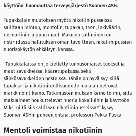
käyttöön, huomauttaa terveysjärjestö Suomen ASH.
Tupakkalain muutoksen myötä nikotiinipusseissa
sallitaan mintun, mentolin, tupakan, teen, inkiväärin,
rosmariinin ja puun maut. Makujen salliminen on
ristiriidassa hallituksen oman tavoitteen, nikotiinipussien
nuorisokäytön ehkäisyn, kanssa.
”Tupakkalaissa on jo kielletty tunnusomaiset tuoksut ja
maut savukkeissa, kääretupakassa sekä
sähkösavukkeiden nesteissä. Tähän on hyvä syy, sillä
tupakka- ja nikotiiniteollisuudelle makuaineet ovat
markkinointikeino. Tutkimusten mukaan keino toimii, sillä
makuaineet houkuttelevat nuoria kokeiluihin ja käyttöön.
Miksi niitä siis sallitaan nikotiinipusseissa?” kysyy
Suomen ASH:n puheenjohtaja, professori Pekka Puska.
Mentoli voimistaa nikotiinin