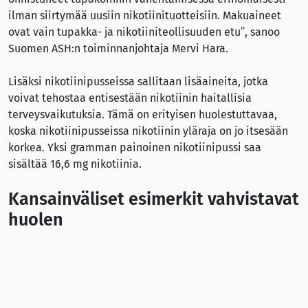
ilman siirtymää uusiin nikotiinituotteisiin. Makuaineet
ovat vain tupakka- ja nikotiiniteollisuuden etu”, sanoo
Suomen ASH:n toiminnanjohtaja Mervi Hara.
Lisäksi nikotiinipusseissa sallitaan lisäaineita, jotka
voivat tehostaa entisestään nikotiinin haitallisia
terveysvaikutuksia. Tämä on erityisen huolestuttavaa,
koska nikotiinipusseissa nikotiinin yläraja on jo itsesään
korkea. Yksi gramman painoinen nikotiinipussi saa
sisältää 16,6 mg nikotiinia.
Kansainväliset esimerkit vahvistavat
huolen
Muissa Pohjoismaissa on jo havaittu, että monet nuoret,
jotka eivät aiemmin ole kokeilleet tupakka- tai
nikotiinituotteita, ovat nyt alkaneet käyttää
nikotiinipusseja. Ne eivät ole vähentäneet savukkeiden