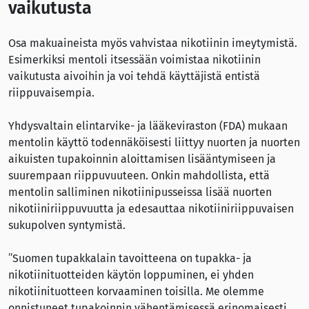
vaikutusta
Osa makuaineista myös vahvistaa nikotiinin imeytymistä.
Esimerkiksi mentoli itsessään voimistaa nikotiinin
vaikutusta aivoihin ja voi tehdä käyttäjistä entistä
riippuvaisempia.
Yhdysvaltain elintarvike- ja lääkeviraston (FDA) mukaan
mentolin käyttö todennäköisesti liittyy nuorten ja nuorten
aikuisten tupakoinnin aloittamisen lisääntymiseen ja
suurempaan riippuvuuteen. Onkin mahdollista, että
mentolin salliminen nikotiinipusseissa lisää nuorten
nikotiiniriippuvuutta ja edesauttaa nikotiiniriippuvaisen
sukupolven syntymistä.
”Suomen tupakkalain tavoitteena on tupakka- ja
nikotiinituotteiden käytön loppuminen, ei yhden
nikotiinituotteen korvaaminen toisilla. Me olemme
onnistuneet tupakoinnin vähentämisessä erinomaisesti