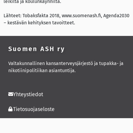
leikiltä ja koulunkäynniltä.
Lähteet: Tobaksfakta 2018, www.suomenash.fi, Agenda2030
– kestävän kehityksen tavoitteet.
Suomen ASH ry
Valtakunnallinen kansanterveysjärjestö ja tupakka- ja
nikotiinipolitiikan asiantuntija.
Yhteystiedot
Tietosuojaseloste
Saavutettavuusseloste