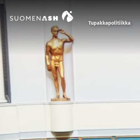
Siirry sisältöön
Tupakkapolitiikka