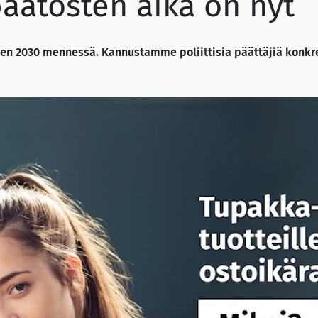
päätösten aika on nyt
oteen 2030 mennessä. Kannustamme
poliittisia päättäjiä konk