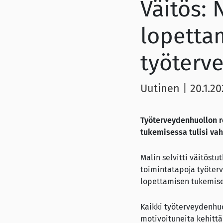
Väitös: 
lopetta
työterv
Uutinen
|
20.1.2
Työterveydenhuollon r
tukemisessa tulisi va
Malin selvitti väitöst
toimintatapoja työterv
lopettamisen tukemise
Kaikki työterveydenhuo
motivoituneita kehittä