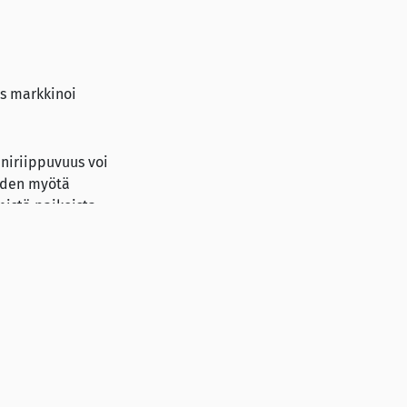
s markkinoi
iniriippuvuus voi
eiden myötä
mistä paikoista
ä tiedekunnassa
Interprofessional
ilaisuus järjestetään
yliopisto ja Helsingin