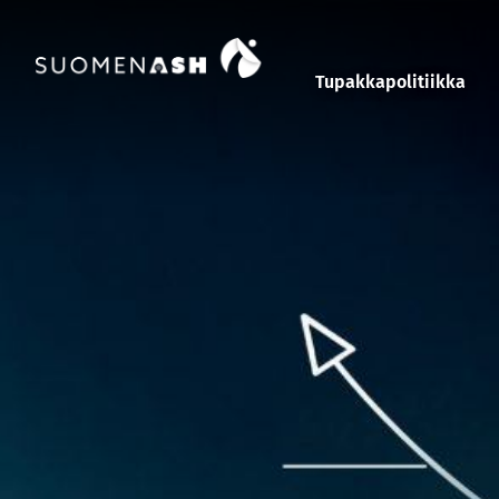
Siirry sisältöön
Tupakkapolitiikka