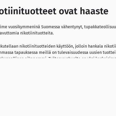
otiinituotteet ovat haaste
viime vuosikymmeninä Suomessa vähentynyt, tupakkateollisuu
savuttomia nikotiinituotteita.
ukutellaan nikotiinituotteiden käyttöön, jolloin hankala nikoti
immassa tapauksessa meillä on tulevaisuudessa uusien tuott
iskunnallinen aikapommi. Työterveyshuolto on yksi keskeisim
ytön ehkäisyssä ja lopettamisen tuessa”, Malin painottaa.
lee 23.1.2026 kello 12 Helsingin yliopiston lääketieteellisess
ation Support in Occupational Health Services – Integrating 
nd Self-Determination Theory for Enhanced Outcomes”. Väitöst
ali PIII, Yliopistonkatu 3.
men ASH:n puheenjohtaja, professori Pekka Puska, Itä-Suomen 