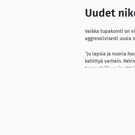
Uudet nik
Vaikka tupakointi on 
aggressiivisesti uusia 
”Jo lapsia ja nuoria ho
kehittyä varhain. Pah
terveydellinen ja yhte
nikotiinituotteiden kä
TtM Maarit Malin väitte
aiheesta ”Smoking Cess
Collaboration Theory a
osoitteessa Porthania, s
Vastaväittäjänä on Suo