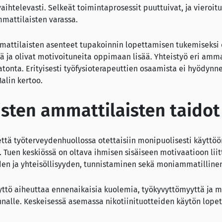
aihtelevasti. Selkeät toimintaprosessit puuttuivat, ja vieroit
mmattilaisten varassa.
mattilaisten asenteet tupakoinnin lopettamisen tukemiseksi o
nä ja olivat motivoituneita oppimaan lisää. Yhteistyö eri amma
tonta. Erityisesti työfysioterapeuttien osaamista ei hyödynnet
Malin kertoo.
aisten ammattilaisten taido
että työterveydenhuollossa otettaisiin monipuolisesti käyttöö
. Tuen keskiössä on oltava ihmisen sisäiseen motivaatioon lii
en ja yhteisöllisyyden, tunnistaminen sekä moniammatillinen
yttö aiheuttaa ennenaikaisia kuolemia, työkyvyttömyyttä ja m
nalle. Keskeisessä asemassa nikotiinituotteiden käytön lope