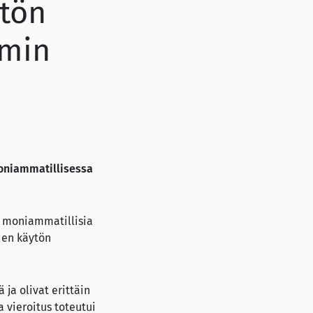
ytön
mmin
moniammatillisessa
ja moniammatillisia
den käytön
ja olivat erittäin
 vieroitus toteutui