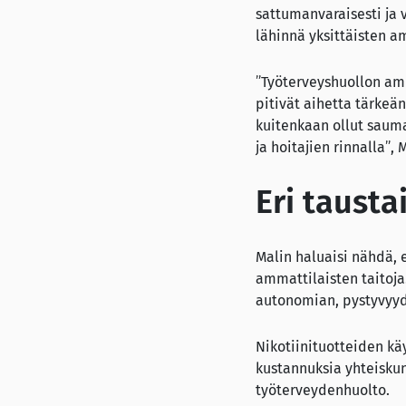
sattumanvaraisesti ja v
lähinnä yksittäisten a
”Työterveyshuollon am
pitivät aihetta tärkeä
kuitenkaan ollut sauma
ja hoitajien rinnalla”, 
Eri taust
Malin haluaisi nähdä, 
ammattilaisten taitoja
autonomian, pystyvyyd
Nikotiinituotteiden kä
kustannuksia yhteiskun
työterveydenhuolto.