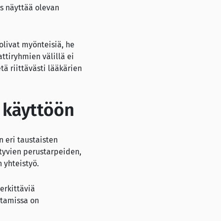
us näyttää olevan
livat myönteisiä, he
ttiryhmien välillä ei
ä riittävästi lääkärien
t käyttöön
n eri taustaisten
ttyvien perustarpeiden,
 yhteistyö.
erkittäviä
ttamissa on