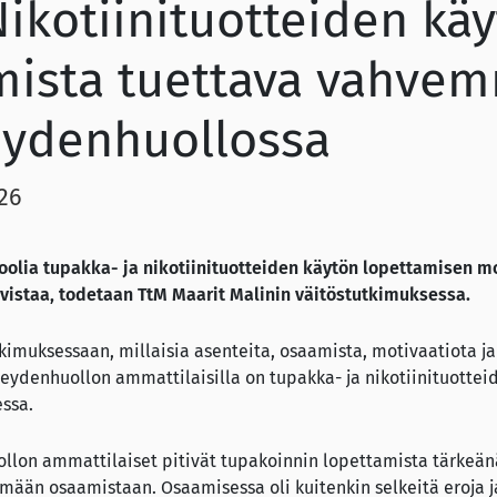
Nikotiinituotteiden kä
mista tuettava vahve
eydenhuollossa
026
oolia tupakka- ja nikotiinituotteiden käytön lopettamisen 
hvistaa, todetaan TtM Maarit Malinin väitöstutkimuksessa.
utkimuksessaan, millaisia asenteita, osaamista, motivaatiota 
eydenhuollon ammattilaisilla on tupakka- ja nikotiinituottei
ssa.
llon ammattilaiset pitivät tupakoinnin lopettamista tärkeänä 
mään osaamistaan. Osaamisessa oli kuitenkin selkeitä eroja ja