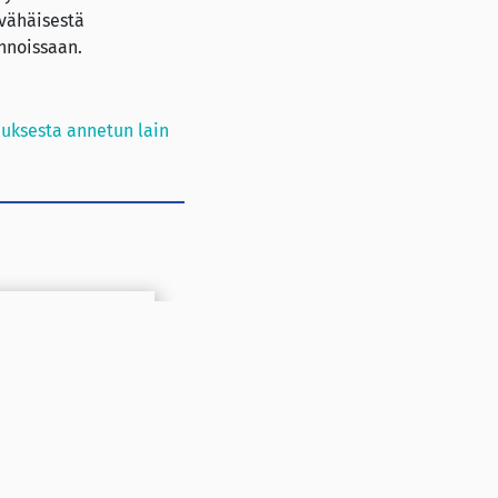
 vähäisestä
nnoissaan.
auksesta annetun lain
upakoinnin
ä
mmän