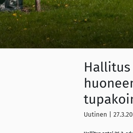
Hallitus
huoneen
tupakoin
Uutinen
|
27.3.2