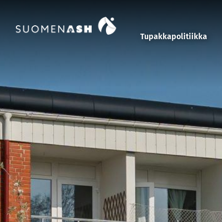
Siirry sisältöön
Tupakkapolitiikka