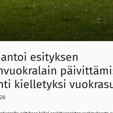
 antoi esityksen
vuokralain päivittämi
ti kielletyksi vuokras
026