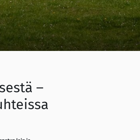
sestä –
uhteissa