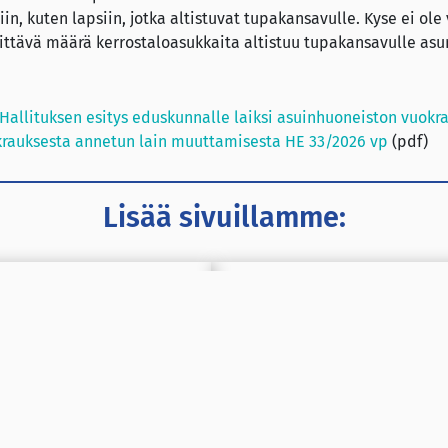
n, kuten lapsiin, jotka altistuvat tupakansavulle. Kyse ei ole
ittävä määrä kerrostaloasukkaita altistuu tupakansavulle asu
Hallituksen esitys eduskunnalle laiksi asuinhuoneiston vuokr
okrauksesta annetun lain muuttamisesta HE 33/2026 vp
(pdf)
Lisää sivuillamme:
työryhmän mietintö
Hallitus haluaa helpottaa t
kieltämistä asuntoyhteisöiss
inti yhä yleistä
Kerrostaloissa entistä ene
tupakansavua