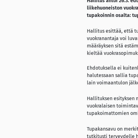
Hallitus antoi 26.3. e
liikehuoneiston vuokr
tupakoinnin osalta: tu
Hallitus esittää, että 
vuokranantaja voi luv
määräyksen sitä estämä
kieltää vuokrasopimuk
Ehdotuksella ei kuiten
halutessaan sallia tupa
lain voimaantulon jälk
Hallituksen esityksen 
vuokralaisen toiminta
tupakoimattomien omis
Tupakansavu on merkitt
tutkitusti terveydelle 