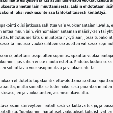
duskunnalle esityksen laiksi asuinhuoneiston vuokrauksesta a
auksesta annetun lain muuttamisesta. Lakiin ehdotetaan lisä
pakointi olisi vuokrasuhteissa lähtökohtaisesti kiellettyä.
tupakointi olisi jatkossa sallittua vain vuokranantajan luvalla, 
an antaa muun lain, viranomaisen antaman määräyksen tai yht
ttä. Ehdotus merkitsisi muutosta nykytilaan, jossa tupakoint
sessa tai muussa vuokrasuhteen osapuolten välisessä sopimu
kaan rajoitettaisi osapuolten sopimusvapautta: vuokranantaja
koinnin, jos siihen ei ole muuta estettä. Ehdotus koskisi sekä
een solmittavia vuokrasopimuksia ja vuokrasuhteita.
mukaan ehdotettu tupakointikielto-olettama saattaa rajoittaa
vapautta, mutta samalla se todennäköisesti parantaa muiden
tusasujien ja vuokralaisten, asumismukavuutta.
ävä asumisterveyteen haitallisesti vaikuttava tekijä, ja pass
haitallista. Tupakoinnin haitalliset vaikutukset kohdistuvat er