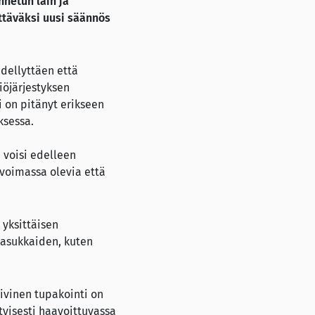
nnetun lain ja
ttäväksi uusi säännös
edellyttäen että
iöjärjestyksen
i on pitänyt erikseen
ksessa.
 voisi edelleen
 voimassa olevia että
 yksittäisen
 asukkaiden, kuten
iivinen tupakointi on
ityisesti haavoittuvassa