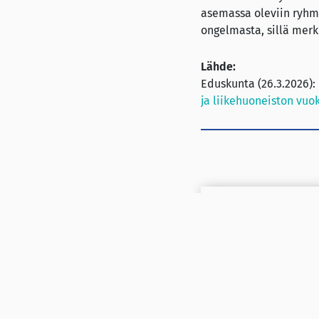
asemassa oleviin ryhmii
ongelmasta, sillä merk
Lähde:
Eduskunta (26.3.2026):
ja liikehuoneiston vu
Huoneenvuokralaki
Parvekkeella tupako
asuntoyhteisöissä