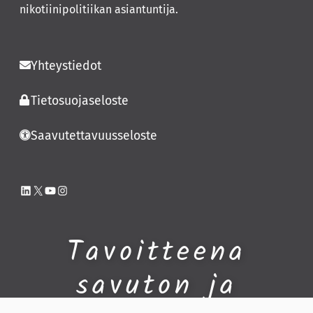
nikotiinipolitiikan asiantuntija.
Yhteystiedot
Tietosuojaseloste
Saavutettavuusseloste
LinkedIn
X
YouTube
Instagram
Tavoitteena
savuton ja