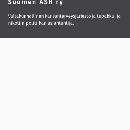
Suomen ASH ry
Valtakunnallinen kansanterveysjärjestö ja tupakka- ja
nikotiinipolitiikan asiantuntija.
Yhteystiedot
Tietosuojaseloste
Saavutettavuusseloste
LinkedIn
X
YouTube
Instagram
Tavoitteena