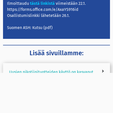
Ilmoittaudu
tästä linkistä
viimeistään 22.1.
https://forms.office.com/e/AxaYS916id
Osallistumislinkki lähetetään 26.1.
Suomen ASH:
Kutsu
(pdf)
Lisää sivuillamme:
Uusien nikotiinituotteiden käyttö on kasvanut
nuorten keskuudessa Pohjoismaissa ja Baltian
maissa
Kehitys Suomessa