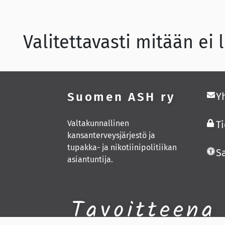
Valitettavasti mitään ei 
Suomen ASH ry
Y
Valtakunnallinen
T
kansanterveysjärjestö ja
tupakka- ja nikotiinipolitiikan
S
asiantuntija.
Tavoitteena