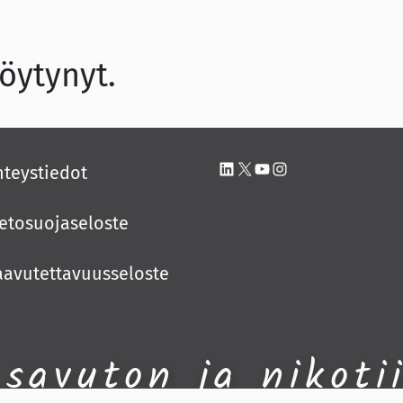
löytynyt.
LinkedIn
X
YouTube
Instagram
hteystiedot
ietosuojaseloste
aavutettavuusseloste
 savuton ja nikoti