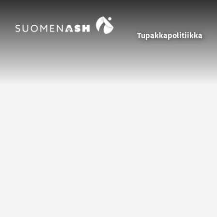
Siirry sisältöön
Tupakkapolitiikka