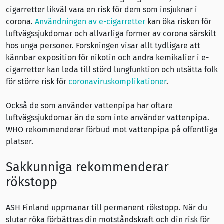
cigarretter likväl vara en risk för dem som insjuknar i
corona.
Användningen av e-cigarretter
kan öka risken för
luftvägssjukdomar och allvarliga former av corona särskilt
hos unga personer. Forskningen visar allt tydligare att
kännbar exposition för nikotin och andra kemikalier i e-
cigarretter kan leda till störd lungfunktion och utsätta folk
för större risk för
coronaviruskomplikationer
.
Också de som använder vattenpipa har oftare
luftvägssjukdomar än de som inte använder vattenpipa.
WHO rekommenderar förbud mot vattenpipa på offentliga
platser.
Sakkunniga rekommenderar
rökstopp
ASH Finland uppmanar till permanent rökstopp. När du
slutar röka förbättras din motståndskraft och din risk för