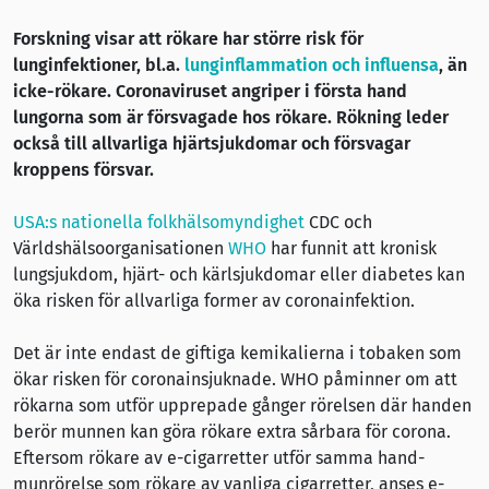
Forskning visar att rökare har större risk för
lunginfektioner, bl.a.
lunginflammation och influensa
, än
icke-rökare. Coronaviruset angriper i första hand
lungorna som är försvagade hos rökare. Rökning leder
också till allvarliga hjärtsjukdomar och försvagar
kroppens försvar.
USA:s nationella folkhälsomyndighet
CDC och
Världshälsoorganisationen
WHO
har funnit att kronisk
lungsjukdom, hjärt- och kärlsjukdomar eller diabetes kan
öka risken för allvarliga former av coronainfektion.
Det är inte endast de giftiga kemikalierna i tobaken som
ökar risken för coronainsjuknade. WHO påminner om att
rökarna som utför upprepade gånger rörelsen där handen
berör munnen kan göra rökare extra sårbara för corona.
Eftersom rökare av e-cigarretter utför samma hand-
munrörelse som rökare av vanliga cigarretter, anses e-