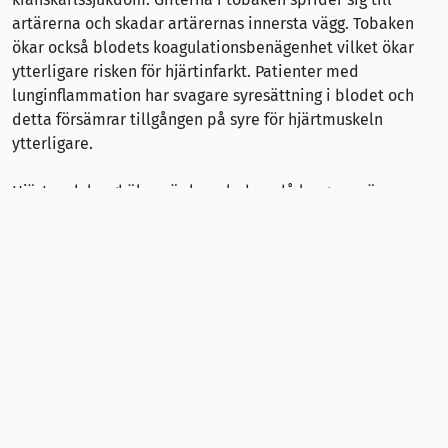
artärerna och skadar artärernas innersta vägg. Tobaken
ökar också blodets koagulationsbenägenhet vilket ökar
ytterligare risken för hjärtinfarkt. Patienter med
lunginflammation har svagare syresättning i blodet och
detta försämrar tillgången på syre för hjärtmuskeln
ytterligare.
Hjärt- och lunghälsan är kopplade – då lungorna är
ansträngda, ansträngs också hjärtat. Om hjärtat är sjukt
sedan förr, tål det inte ansträngning lika bra som om det
vore friskt.
Sluta röka för hjärtats skull! Rökstopp gynnar hjärtat och
blodcirkulationen mycket snabbt. Allra först återgår
blodets koagulationsbenägenhet till samma nivå som det
var innan du började röka. Under de allra första rökfria
dagarna minskar också benägenheten för
blodkärlssammandragningar, då nikotinet uteblir.