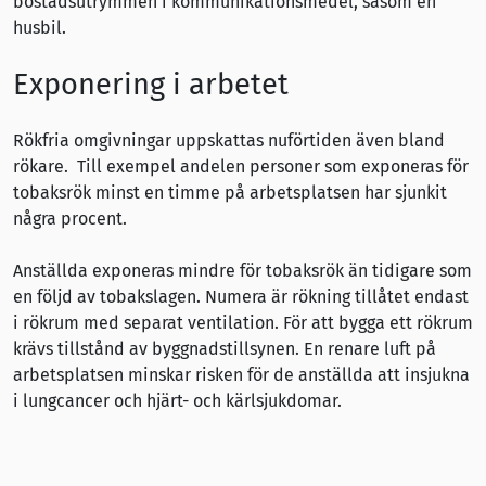
bostadsutrymmen i kommunikationsmedel, såsom en
husbil.
Exponering i arbetet
Rökfria omgivningar uppskattas nuförtiden även bland
rökare. Till exempel andelen personer som exponeras för
tobaksrök minst en timme på arbetsplatsen har sjunkit
några procent.
Anställda exponeras mindre för tobaksrök än tidigare som
en följd av tobakslagen. Numera är rökning tillåtet endast
i rökrum med separat ventilation. För att bygga ett rökrum
krävs tillstånd av byggnadstillsynen. En renare luft på
arbetsplatsen minskar risken för de anställda att insjukna
i lungcancer och hjärt- och kärlsjukdomar.
Enligt artikel 8 i
Världshälsoorganisationens