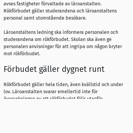
avses fastigheter förvaltade av läroanstalten.
Rökförbudet gäller studerandena och läroanstaltens
personal samt utomstående besökare.
Läroanstaltens ledning ska informera personalen och
studerandena om rökförbudet. Skolan ska även ge
personalen anvisningar för att ingripa om någon bryter
mot rökförbudet.
Förbudet gäller dygnet runt
Rökförbudet gäller hela tiden, även kvällstid och under
lov. Läroanstalten svarar emellertid inte för
övervakningen av att rökförbudet följs utanför
verksamhetstid. Det är också förbjudet att sälja
tobaksprodukter i daghem, skolor och läroanstalter samt
på deras gårdsområden.